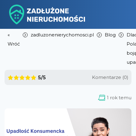
«
zadluzonenierychomosci.pl
Blog
Dla
Wróć
Pol
boją
upa
Komentarze (0)
5/5
1 rok temu