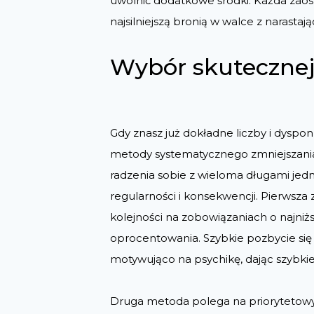
uwolnić dodatkowe środki. Każda zaos
najsilniejszą bronią w walce z narasta
Wybór skutecznej 
Gdy znasz już dokładne liczby i dyspo
metody systematycznego zmniejszania 
radzenia sobie z wieloma długami jedn
regularności i konsekwencji. Pierwsza 
kolejności na zobowiązaniach o najniżs
oprocentowania. Szybkie pozbycie się
motywująco na psychikę, dając szybkie 
Druga metoda polega na priorytetow