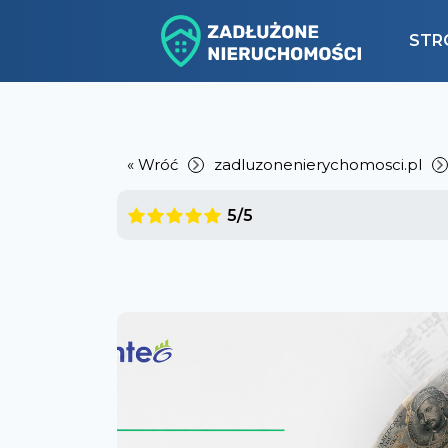
STR
« Wróć
zadluzonenierychomosci.pl
5/5