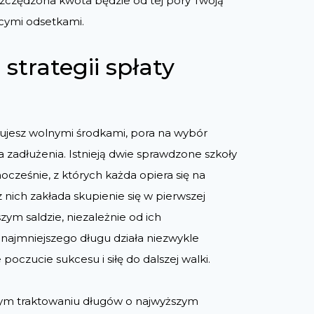
zczędzona kwota będzie od tej pory Twoją
jącymi odsetkami.
strategii spłaty
nujesz wolnymi środkami, pora na wybór
zadłużenia. Istnieją dwie sprawdzone szkoły
ocześnie, z których każda opiera się na
z nich zakłada skupienie się w pierwszej
zym saldzie, niezależnie od ich
 najmniejszego długu działa niezwykle
poczucie sukcesu i siłę do dalszej walki.
ym traktowaniu długów o najwyższym