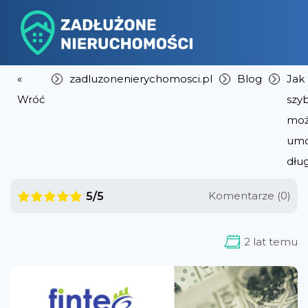
«
zadluzonenierychomosci.pl
Blog
Jak
Wróć
szy
mo
umo
dług
Komentarze (0)
5/5
2 lat temu