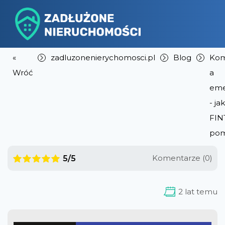
«
zadluzonenierychomosci.pl
Blog
Kom
Wróć
a
eme
- jak
FIN
pom
Komentarze (0)
5/5
2 lat temu