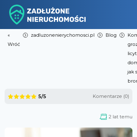
«
zadluzonenierychomosci.pl
Blog
Kom
Wróć
groz
licy
dom
jak 
bro
Komentarze (0)
5/5
2 lat temu