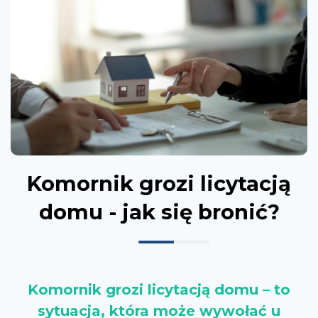
Komornik grozi licytacją
domu - jak się bronić?
Komornik grozi licytacją domu – to
sytuacja, która może wywołać u