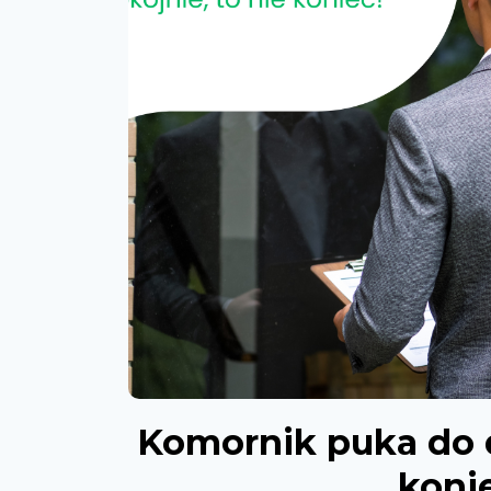
Komornik puka do d
konie