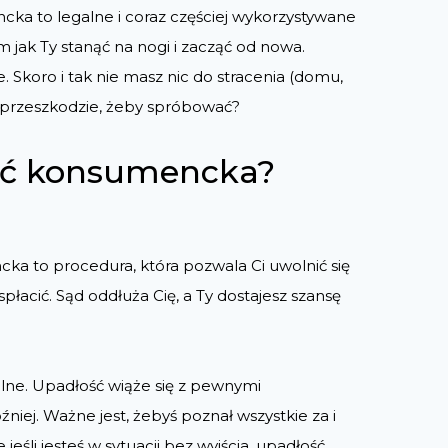
ka to legalne i coraz częściej wykorzystywane
 jak Ty stanąć na nogi i zacząć od nowa.
 Skoro i tak nie masz nic do stracenia (domu,
a przeszkodzie, żeby spróbować?
ość konsumencka?
a to procedura, która pozwala Ci uwolnić się
spłacić. Sąd oddłuża Cię, a Ty dostajesz szansę
ealne. Upadłość wiąże się z pewnymi
iej. Ważne jest, żebyś poznał wszystkie za i
jeśli jesteś w sytuacji bez wyjścia, upadłość