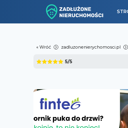
STR
« Wróć
zadluzonenierychomosci.pl
5/5