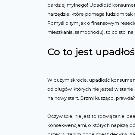
bardziej mylnego! Upadłość konsumenc
narzędzie, które pomaga ludziom takim
Pomyśl o tym jak o finansowym resecie.
mieszkania, samochodu), to co stoi n
Co to jest upadł
W dużym skrócie, upadłość konsumenck
od długów, których nie jesteś w stanie 
na nowy start. Brzmi kusząco, prawda?
Oczywiście, nie jest to rozwiązanie id
konsekwencjami, o których napiszę późn
przeciw, zanim podejmiesz decyzję. Ale 