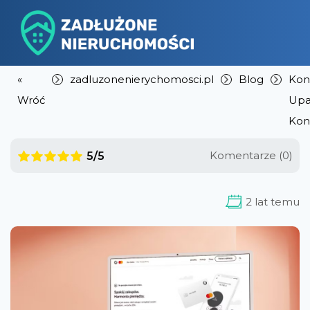
«
zadluzonenierychomosci.pl
Blog
Kon
Wróć
Upa
Kon
Komentarze (0)
5/5
2 lat temu