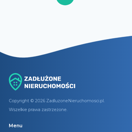
Copyright © 2026 ZadluzoneNieruchomosci.pl.
Wszelkie prawa zastrzeżone.
Menu