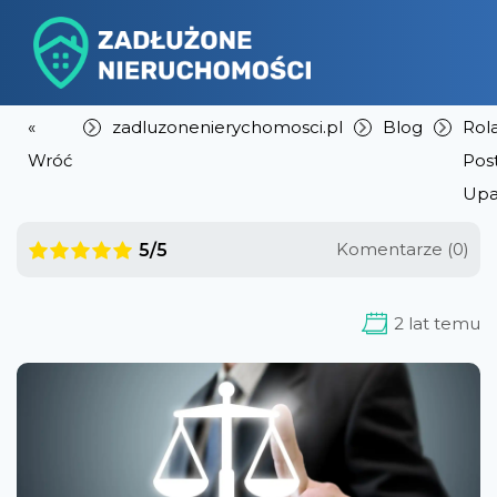
«
zadluzonenierychomosci.pl
Blog
Rol
Wróć
Pos
Upa
Komentarze (0)
5/5
2 lat temu