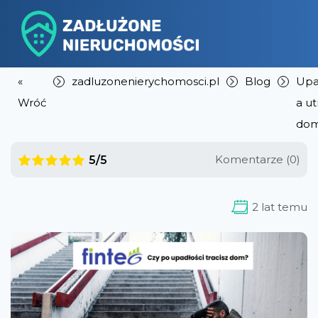
«
zadluzonenierychomosci.pl
Blog
Upa
Wróć
a ut
do
Komentarze (0)
5/5
2 lat temu