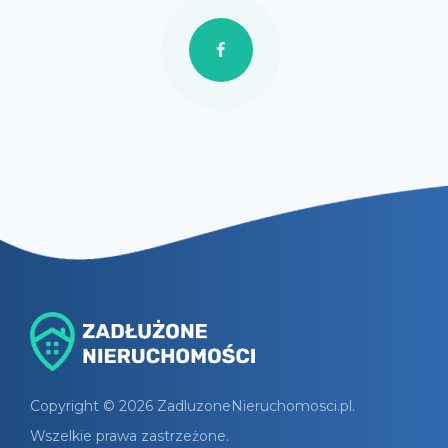
Copyright © 2026 ZadluzoneNieruchomosci.pl.
Wszelkie prawa zastrzeżone.