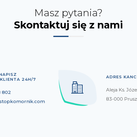
Masz pytania?
Skontaktuj się z nami
NAPISZ
ADRES KANC
KLIENTA 24H/7
Aleja Ks. Józ
8 802
83-000 Prusz
topkomornik.com